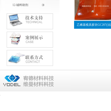
12-辅料助剂
乙烯基模具胶衣GC207(法
.