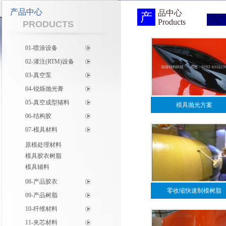
产品中心
品中心
产
Products
PRODUCTS
01-喷涂设备
02-灌注(RTM)设备
03-真空泵
04-锐烁抛光膏
05-真空成型辅料
模具抛光方案
06-结构胶
07-模具材料
原模处理材料
模具胶衣树脂
模具辅料
08-产品胶衣
零收缩快速制模树脂
09-产品树脂
RM2000/50(法国)
10-纤维材料
11-夹芯材料