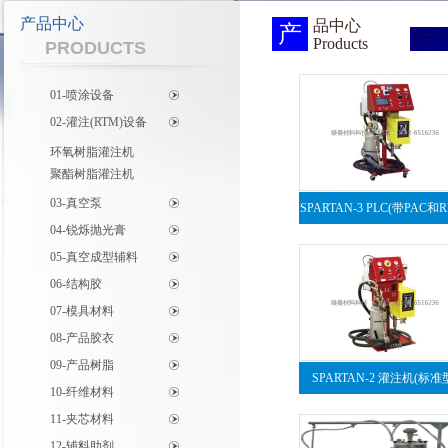
产品中心
品中心
产
Products
PRODUCTS
01-喷涂设备
02-灌注(RTM)设备
环氧树脂灌注机
聚酯树脂灌注机
03-真空泵
SPARTAN-3 PLC(带PAC和R
04-锐烁抛光膏
灌注机
05-真空成型辅料
06-结构胶
07-模具材料
08-产品胶衣
09-产品树脂
SPARTAN-2 灌注机(标准
10-纤维材料
11-夹芯材料
12-辅料助剂