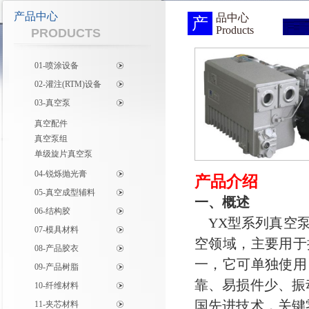
产品中心
品中心
产
Products
PRODUCTS
01-喷涂设备
02-灌注(RTM)设备
03-真空泵
真空配件
真空泵组
单级旋片真空泵
04-锐烁抛光膏
产品介绍
05-真空成型辅料
一、概述
06-结构胶
YX型系列真空泵
07-模具材料
空领域，主要用于
08-产品胶衣
一，它可单独使用
09-产品树脂
靠、易损件少、振
10-纤维材料
国先进技术，关键
11-夹芯材料