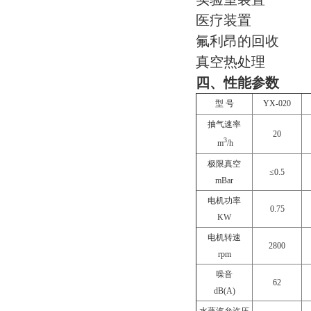
医疗装置
氟利昂的回收
真空热处理
四、性能参数
型
号
YX-020
抽气速率
20
3
m
/h
极限真空
≤0.5
mBar
电机功率
0.75
KW
电机转速
2800
rpm
噪音
62
dB(A)