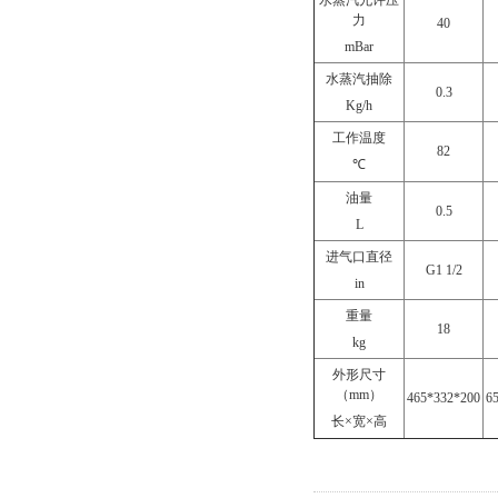
水蒸汽允许压
力
40
mBar
水蒸汽抽除
0.3
Kg/h
工作温度
82
℃
油量
0.5
L
进气口直径
G1 1/2
in
重量
18
kg
外形尺寸
（
mm
）
465*332*200
6
长
×
宽
×
高