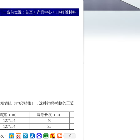
当前位置：
首页
>
产品中心
> 10-纤维材料
纤维的短切毡（针织/粘接），这种针织/粘接的工艺
幅宽（cm）
每卷长度（m）
卷重（kg）
127/254
40
~50
127/254
35
~60
好友：
0