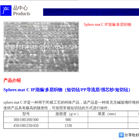
品中心
产
Products
Sphere.mat C IP混编/多层织物
产品介绍
Sphere.mat C IP
混编
/
多层织物（短切毡
/PP
导流层
/
强芯纱
/
短切毡）
sphere.mat C IP是一种用于闭模工艺的特殊产品，该产品是一种填充无碱玻璃
使得产品具有极高的随形性，可按照常规短切毡的方式进行操作。
型号
面密度（g/㎡）
厚度（mm）
300/180/200/300
980
450/180/250/450
1330
分享给